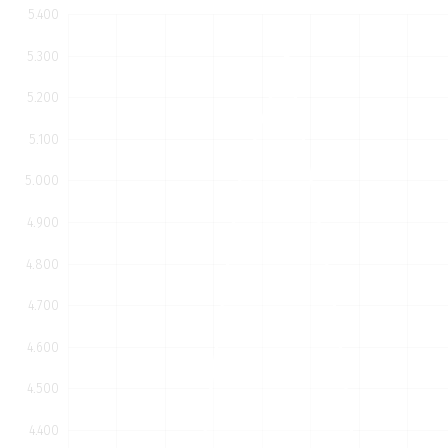
0
0
0
5.400
5.300
5.200
5.100
5.000
4.900
4.800
4.700
4.600
4.500
4.400